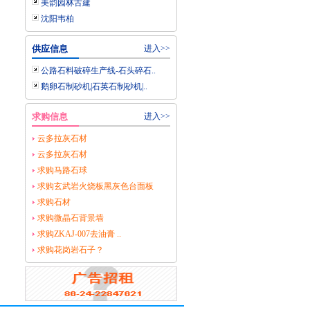
美韵园林古建
沈阳韦柏
供应信息
进入>>
公路石料破碎生产线-石头碎石..
鹅卵石制砂机|石英石制砂机|..
求购信息
进入>>
云多拉灰石材
云多拉灰石材
求购马路石球
求购玄武岩火烧板黑灰色台面板
求购石材
求购微晶石背景墙
求购ZKAJ-007去油膏 ..
求购花岗岩石子？