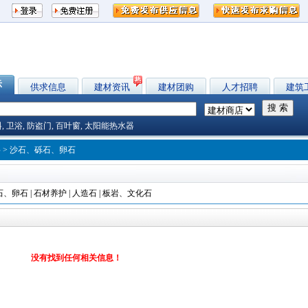
示
供求信息
建材资讯
建材团购
人才招聘
建筑
料
,
卫浴
,
防盗门
,
百叶窗
,
太阳能热水器
料
> 沙石、砾石、卵石
石、卵石
|
石材养护
|
人造石
|
板岩、文化石
没有找到任何相关信息！