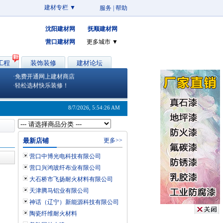
建材专栏 ▼
服务
|
帮助
沈阳建材网
抚顺建材网
营口建材网
更多城市 ▼
·营口建材网营口地区专业建材市场
工程
装饰装修
建材论坛
·专业建材行业网络营销解决方案
·免费开通网上建材商店
·轻松选材快乐装修！
8/7/2026, 5:54:26 AM
最新店铺
更多>>
营口中博光电科技有限公司
营口兴鸿玻纤布业有限公司
大石桥市飞扬耐火材料有限公司
天津腾马铝业有限公司
神话（辽宁）新能源科技有限公司
陶瓷纤维耐火材料