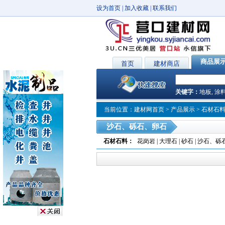
设为首页
|
加入收藏
|
联系我们
商品展
首页
建材商店
关键字：
地板
,
涂
当前位置：
建材网首页
>
产品展示
>
石材石
沙石、砾石、卵石
石材石料
：
花岗岩
|
大理石
|
砂石
|
沙石、砾