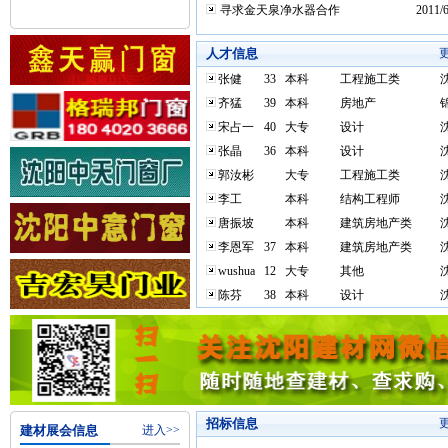
寻求金天泉净水器合作
2011/6
人才信息
张健
33
本科
工程施工类
齐猛
39
本科
房地产
宋占一
40
大专
设计
张晶
36
本科
设计
郭汝彬
大专
工程施工类
李工
本科
结构工程师
唐振坡
本科
建筑房地产类
李恩军
37
本科
建筑房地产类
wushua
12
大专
其他
陈芬
38
本科
设计
招标信息
建材展会信息
进入>>