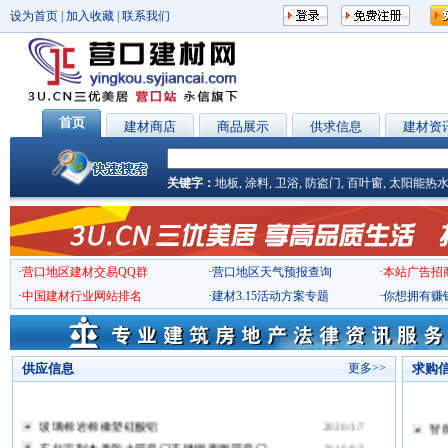
设为首页
|
加入收藏
|
联系我们
首页
建材商店
商品展示
供求信息
建材资
关键字：
地板
,
涂料
,
卫浴
,
防盗门
,
百叶窗
,
太阳能热
·
营口地区建材交易QQ群
·
营口地区天气预报查询
·本站广告招商电
·
中国建材行业网站排名
·
建材3.15活动方案专题
·
你想拥有赚
供应信息
更多>>
求购
玻璃棉岩棉橡塑硅酸铝
2020/1/7
智
东北定制木质防火隔音门不锈钢声闸隔音门..
2018/9/3