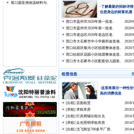
第22届亚洲保温材料与..
·了解最新的招标详情
住您身边的财富机遇
营口市盖州市2020年第一批老..
2020/6
营口市盖州市2020年第一批老..
2020/6
营口市老边区2020年老边区老..
2020/6
营口市大石桥市中小学厕所改造项..
2020/5
营口站前区银河小区组团整体改造..
2020/5
营口站前区花园小区组团整体改造..
2020/5
营口市大石桥市小区配套幼儿园装..
2020/5
租赁信息
·这里将展示一种性价
高的消费信息
[出租]
店面租赁
2018/1
[求租]
求租库房
2018/1
[出租]
灯具商铺出租出兑
2014/
[求租]
众光照明求租库房
2014/5
[出租]
沈飞附近700多平厂房..
2014/4