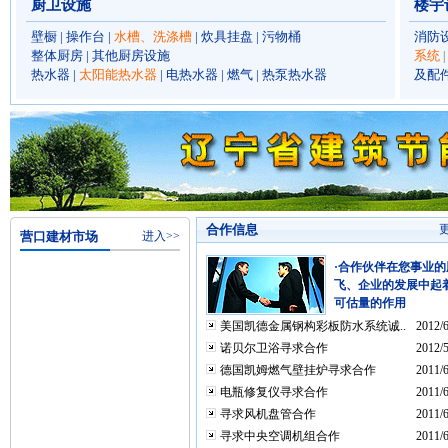
厨卫设施
楼宇
壁橱
|
操作台
|
水槽、洗涤槽
|
炊具挂盘
|
污物桶
消防
整体厨房
|
其他厨房设施
系统
|
热水器
|
太阳能热水器
|
电热水器
|
燃气
|
热泵热水器
及配
合作信息
营口建材市场
进入>>
·合作伙伴在您事业的
飞、企业的发展中起
可估量的作用
美国凯德金属钢构彩板防水系统诚..
2012/6
诺贝尔卫浴寻求合作
2012/5
德国凯姆燃气壁挂炉寻求合作
2011/6
电瓶修复仪寻求合作
2011/6
寻求风机盘管合作
2011/6
寻求中央空调机组合作
2011/6