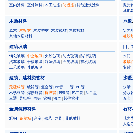
室内涂料
室外涂料
木工油漆
防锈漆
其他建筑涂料
抛光
|
|
|
|
其他
木质材料
地板
原木
木板材
木质型材
木质线材
木质片材
实木
|
|
|
|
其他木质材料
橡胶
建筑玻璃
门
、
钢化玻璃
中空玻璃
夹胶玻璃
防火玻璃
防弹玻璃
木门
|
|
|
|
|
汽车玻璃
平板玻璃
浮法玻璃
石英玻璃
有机玻璃
玻璃
|
|
|
|
工艺玻璃
其他玻璃
窗纱
|
建筑、建材类管材
水暖
无缝钢管
镀锌管
复合管
PP管
PE管
PC管
水嘴
|
|
|
|
|
|
不锈钢管
焊接钢管
橡胶管
PPR管
PVC管
法兰盘
分水
|
|
|
|
|
三通
异径管
弯头
管帽
法兰
其他管件
五金
|
|
|
|
|
|
金属装饰材料
石材
彩钢
|
铝塑板
|
合金
|
铁艺
|
龙骨
|
其他材料
花岗
人造