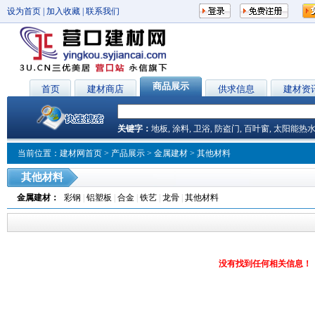
设为首页
|
加入收藏
|
联系我们
商品展示
首页
建材商店
供求信息
建材资
关键字：
地板
,
涂料
,
卫浴
,
防盗门
,
百叶窗
,
太阳能热
当前位置：
建材网首页
>
产品展示
>
金属建材
> 其他材料
其他材料
金属建材
：
彩钢
|
铝塑板
|
合金
|
铁艺
|
龙骨
|
其他材料
没有找到任何相关信息！