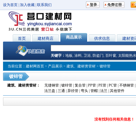
设为首页
|
加入收藏
|
联系我们
商品展示
首页
建材商店
供求信息
建材资
关键字：
地板
,
涂料
,
卫浴
,
防盗门
,
百叶窗
,
太阳能热
当前位置：
建材网首页
>
产品展示
>
建筑、建材类管材
> 镀锌管
镀锌管
建筑、建材类管材
：
无缝钢管
|
镀锌管
|
复合管
|
PP管
|
PE管
|
PC管
|
不锈钢管
法兰盘
|
三通
|
异径管
|
弯头
|
管帽
|
法兰
|
其他管件
没有找到任何相关信息！